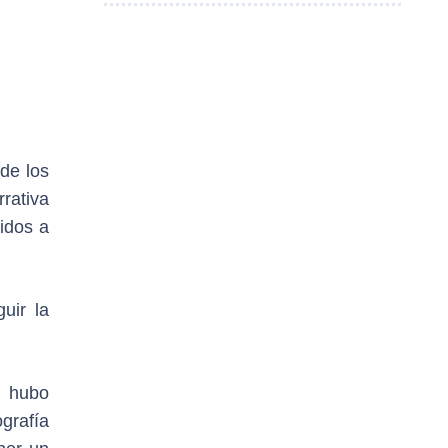
de los
rativa
idos a
uir la
e hubo
ografía