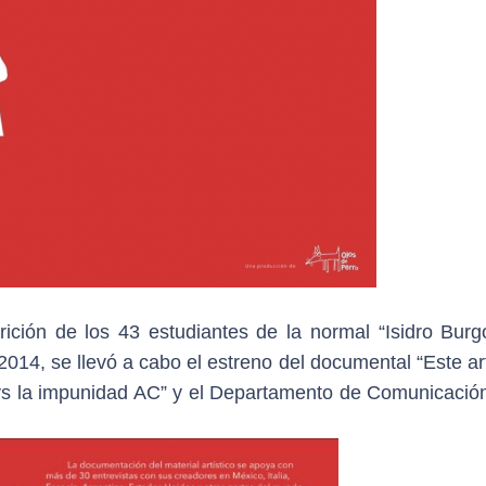
ición de los 43 estudiantes de la normal “Isidro Burg
2014, se llevó a cabo el estreno del documental “Este a
o vs la impunidad AC” y el Departamento de Comunicación