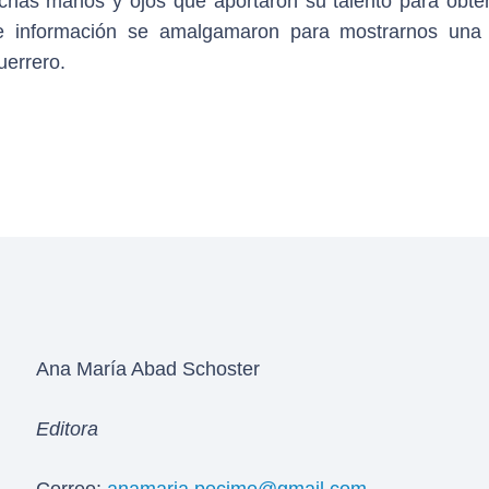
has manos y ojos que aportaron su talento para obte
de información se amalgamaron para mostrarnos una 
uerrero.
Ana María Abad Schoster
Editora