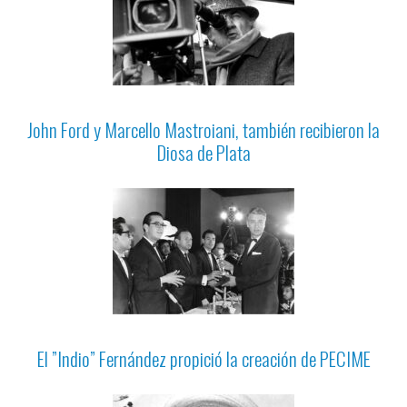
John Ford y Marcello Mastroiani, también recibieron la
Diosa de Plata
El ”Indio” Fernández propició la creación de PECIME