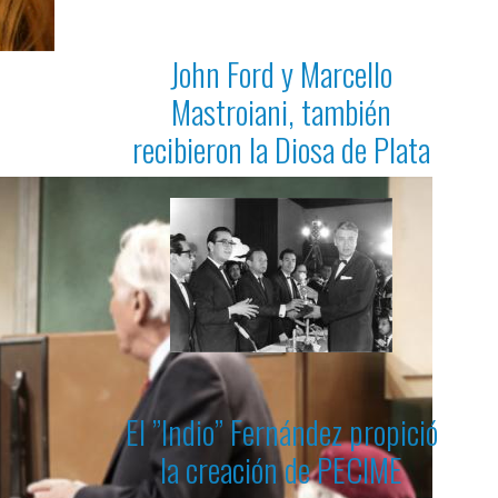
John Ford y Marcello
Mastroiani, también
recibieron la Diosa de Plata
El ”Indio” Fernández propició
la creación de PECIME