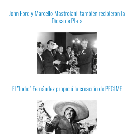
John Ford y Marcello Mastroiani, también recibieron la
Diosa de Plata
El ”Indio” Fernández propició la creación de PECIME