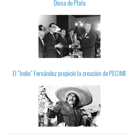
Diosa de Plata
El ”Indio” Fernández propició la creación de PECIME