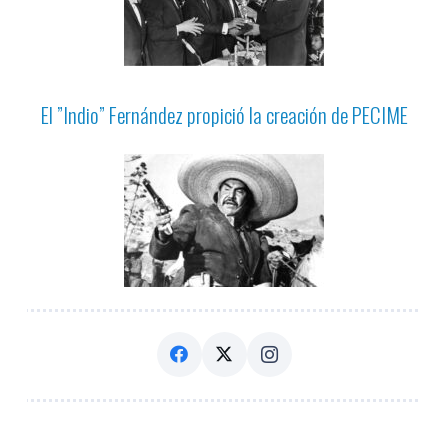
El ”Indio” Fernández propició la creación de PECIME