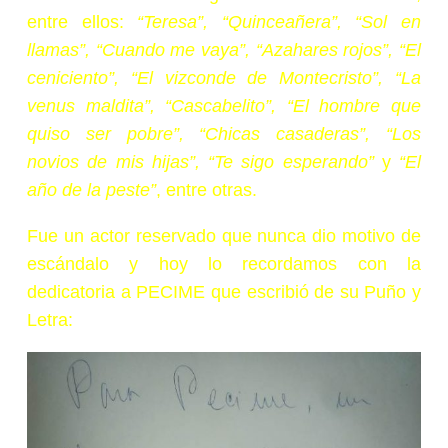
entre ellos:
“Teresa”, “Quinceañera”, “Sol en
llamas”, “Cuando me vaya”, “Azahares rojos”, “El
ceniciento”, “El vizconde de Montecristo”, “La
venus maldita”, “Cascabelito”, “El hombre que
quiso ser pobre”, “Chicas casaderas”, “Los
novios de mis hijas”, “Te sigo esperando”
y
“El
año de la peste”
, entre otras.
Fue un actor reservado que nunca dio motivo de
escándalo y hoy lo recordamos con la
dedicatoria a PECIME que escribió de su Puño y
Letra: