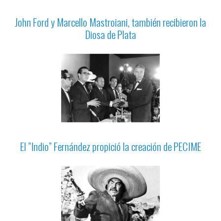
John Ford y Marcello Mastroiani, también recibieron la
Diosa de Plata
El ”Indio” Fernández propició la creación de PECIME