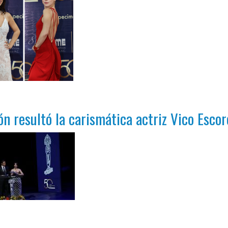
n resultó la carismática actriz Vico Escor