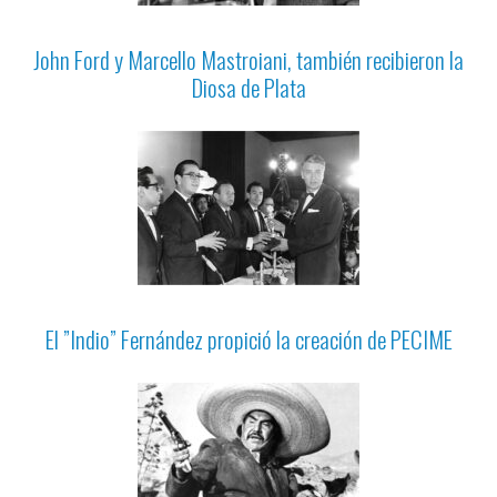
John Ford y Marcello Mastroiani, también recibieron la
Diosa de Plata
El ”Indio” Fernández propició la creación de PECIME