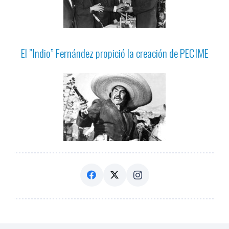
El ”Indio” Fernández propició la creación de PECIME