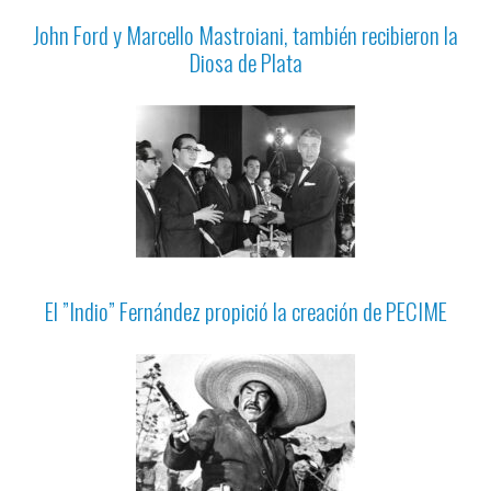
John Ford y Marcello Mastroiani, también recibieron la
Diosa de Plata
El ”Indio” Fernández propició la creación de PECIME