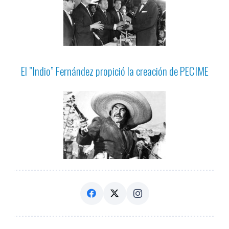
El ”Indio” Fernández propició la creación de PECIME