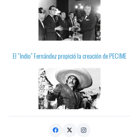
El ”Indio” Fernández propició la creación de PECIME