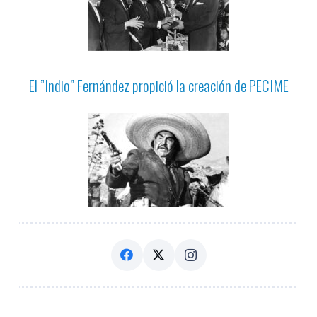
El ”Indio” Fernández propició la creación de PECIME