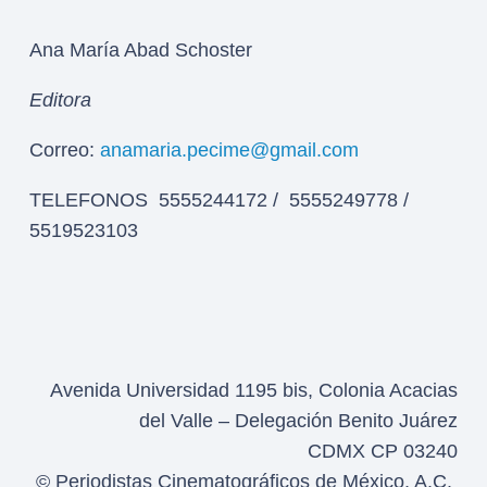
Ana María Abad Schoster
Editora
Correo:
anamaria.pecime@gmail.com
TELEFONOS 5555244172 / 5555249778 /
5519523103
Avenida Universidad 1195 bis, Colonia Acacias
del Valle – Delegación Benito Juárez
CDMX CP 03240
© Periodistas Cinematográficos de México, A.C.