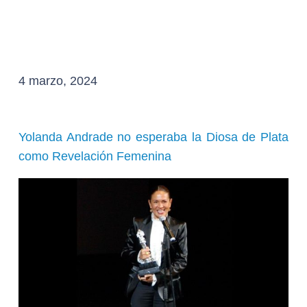
4 marzo, 2024
Yolanda Andrade no esperaba la Diosa de Plata
como Revelación Femenina