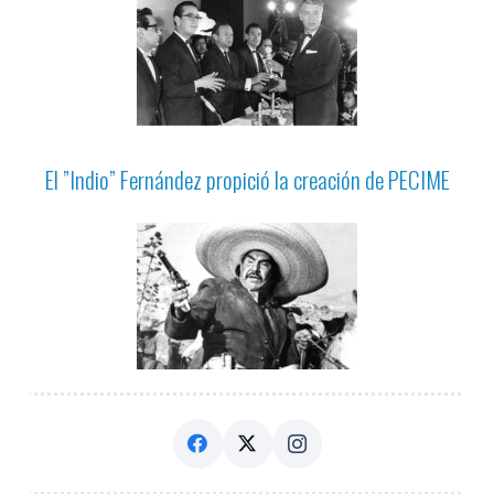
El ”Indio” Fernández propició la creación de PECIME