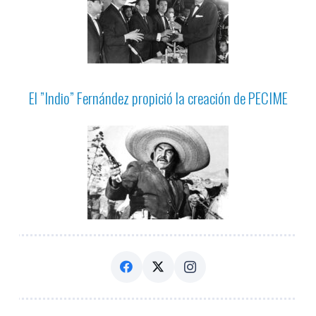
El ”Indio” Fernández propició la creación de PECIME