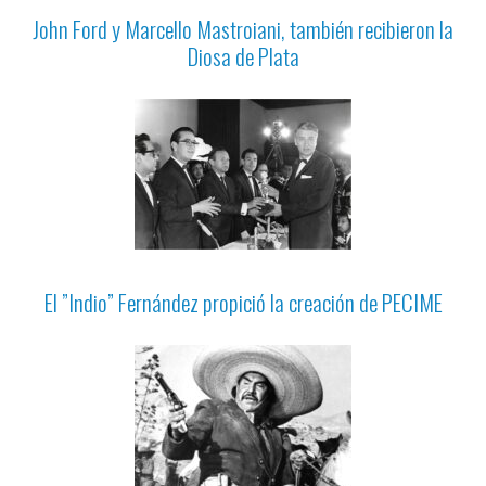
John Ford y Marcello Mastroiani, también recibieron la
Diosa de Plata
El ”Indio” Fernández propició la creación de PECIME