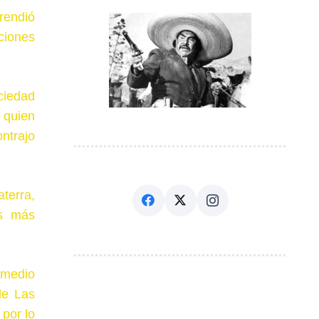
rendió
aciones
ciedad
 quien
ntrajo
terra,
es más
l medio
de Las
 por lo