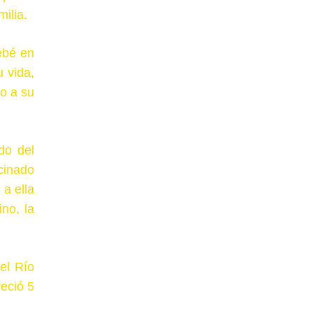
ilia.
ebé en
 vida,
po a su
do del
cinado
 a ella
no, la
el Río
reció 5