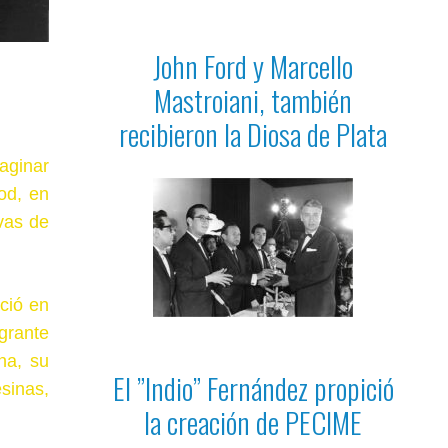
John Ford y Marcello
Mastroiani, también
recibieron la Diosa de Plata
maginar
od, en
vas de
ció en
grante
na, su
El ”Indio” Fernández propició
sinas,
la creación de PECIME