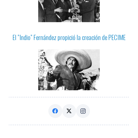
El ”Indio” Fernández propició la creación de PECIME