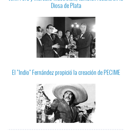
Diosa de Plata
El ”Indio” Fernández propició la creación de PECIME