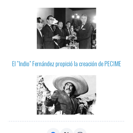
El ”Indio” Fernández propició la creación de PECIME