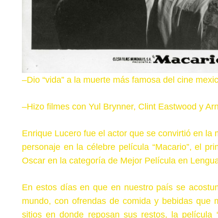
–
Dio “vida” a la muerte más famosa del cine mexi
–
Hizo filmes con Yul Brynner, Clint Eastwood y A
Enrique Lucero fue el actor que se convirtió en la 
personaje en la célebre película “Macario”, el p
Oscar en la categoría de Mejor Película en Lengua
En estos días en que en nuestro país se acostu
mundo, con ofrendas de comida y bebidas que más
sitios en donde reposan sus restos, la película