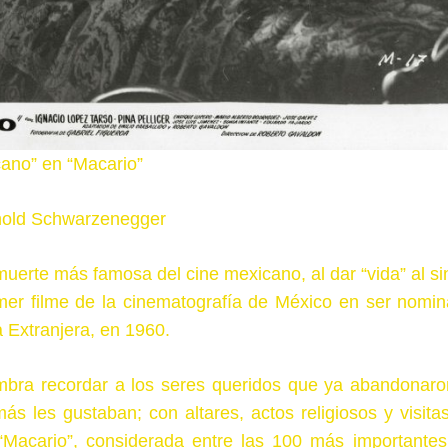
cano” en “Macario”
rnold Schwarzenegger
muerte más famosa del cine mexicano, al dar “vida” al si
rimer filme de la cinematografía de México en ser nomin
 Extranjera, en 1960.
mbra recordar a los seres queridos que ya abandonaro
 les gustaban; con altares, actos religiosos y visitas
 “Macario”, considerada entre las 100 más importantes