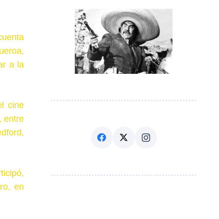
cuenta
ueroa,
r a la
l cine
 entre
dford,
icipó,
ro, en