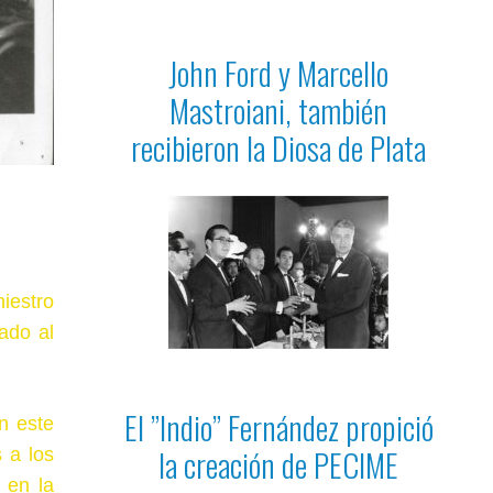
John Ford y Marcello
Mastroiani, también
recibieron la Diosa de Plata
niestro
ado al
El ”Indio” Fernández propició
n este
la creación de PECIME
 a los
 en la