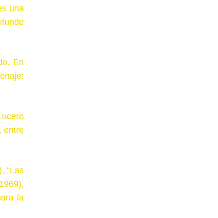
es una
ifunde
do. En
onaje:
Lucero
, entre
, “Las
1969),
ara la