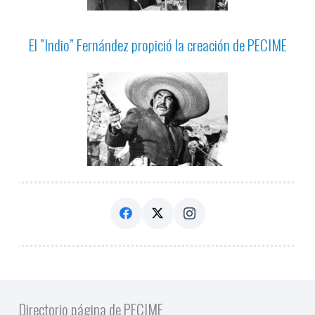
El ”Indio” Fernández propició la creación de PECIME
Directorio página de PECIME