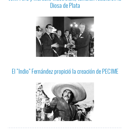
Diosa de Plata
El ”Indio” Fernández propició la creación de PECIME