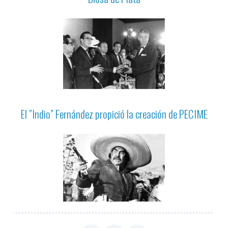
El ”Indio” Fernández propició la creación de PECIME