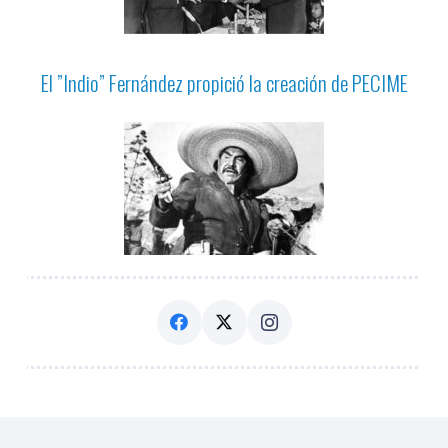
El ”Indio” Fernández propició la creación de PECIME