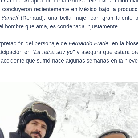
 García. Adaptación de la exitosa telenovela colombi
s concluyeron recientemente en México bajo la producc
e
Yamelí
(Renaud), una bella mujer con gran talento p
r el hombre que ama, es condenada injustamente.
rpretación del personaje de
Fernando Frade,
en la biose
ticipación en
“La reina soy yo”
y asegura que estará pr
l accidente que sufrió hace algunas semanas en la nieve