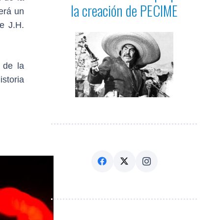
la creación de PECIME
erá un
de J.H.
 de la
storia