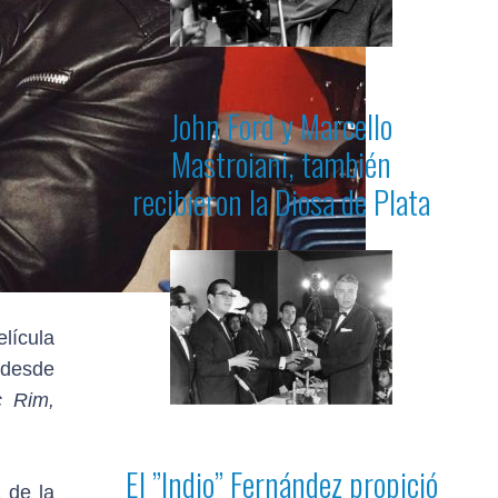
John Ford y Marcello
Mastroiani, también
recibieron la Diosa de Plata
elícula
 desde
c Rim,
El ”Indio” Fernández propició
 de la