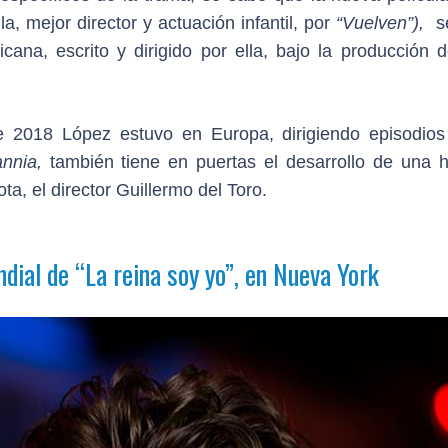
, mejor director y actuación infantil, por
“Vuelven”),
s
icana, escrito y dirigido por ella, bajo la producción 
e 2018 López estuvo en Europa, dirigiendo episodios
annia,
también tiene en puertas el desarrollo de una hi
a, el director Guillermo del Toro.
ndial de
“La reina soy yo”,
en Nueva York