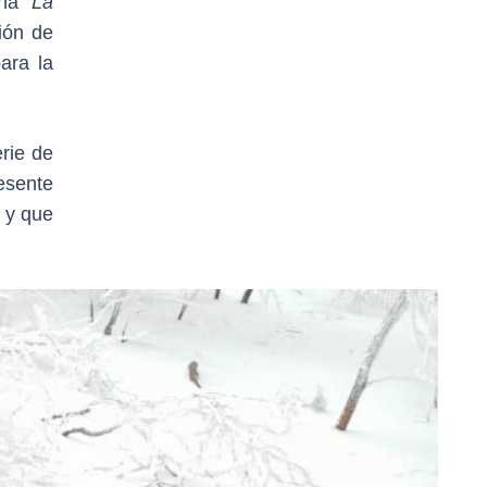
ana
“La
ión de
ara la
rie de
esente
 y que