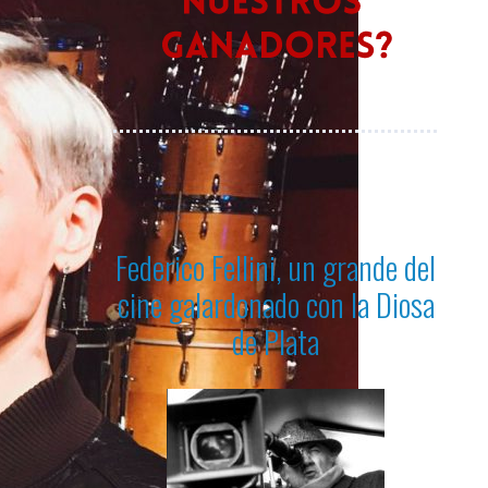
Federico Fellini, un grande del
cine galardonado con la Diosa
de Plata