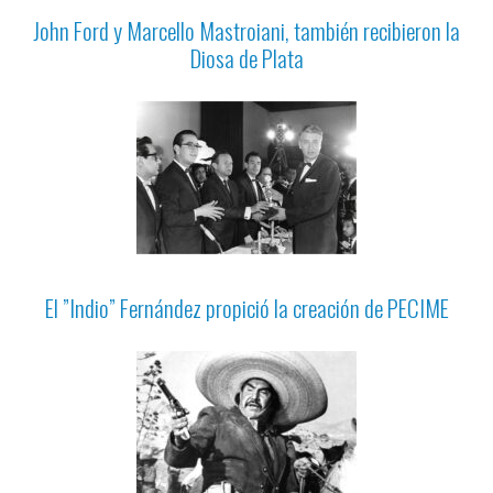
John Ford y Marcello Mastroiani, también recibieron la
Diosa de Plata
El ”Indio” Fernández propició la creación de PECIME