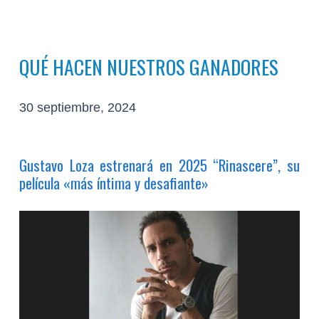
QUÉ HACEN NUESTROS GANADORES
30 septiembre, 2024
Gustavo Loza estrenará en 2025 “Rinascere”, su
película «más íntima y desafiante»