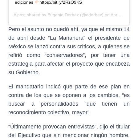
ediciones
https://bit.ly/2RzO9KS
A post shared by
Eugenio Derbez
(@ederbez) on
Apr 13, 2020 at 1:29pm PDT
Pero el asunto no quedó ahí, ya que el mismo 14
de abril
desde “La Mañanera” el presidente de
México se lanzó contra sus críticos, a quienes se
refirió como “conservadores”, por tener una
estrategia para afectar el proyecto que encabeza
su Gobierno
.
El mandatario indicó que parte de ese plan en
contra de los que se oponen a los cambios, “es
buscar a personalidades “que tienen un
reconocimiento colectivo, mayor”.
“Últimamente provocan entrevistas”, dijo el titular
del Ejecutivo
que sin mencionar ningún nombre,