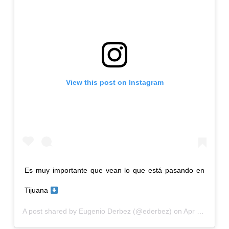
View this post on Instagram
Es muy importante que vean lo que está pasando en
Tijuana
A post shared by
Eugenio Derbez
(@ederbez) on
Apr 12, 2020 at 6:34pm PDT