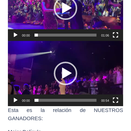
00:00
01:06
Reproductor
de
vídeo
00:00
00:54
Esta es la relación de NUESTROS
GANADORES: