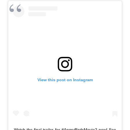
View this post on Instagram
Watch the final trailer for #AngryBirdsMovie2 now! See