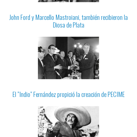
John Ford y Marcello Mastroiani, también recibieron la
Diosa de Plata
El ”Indio” Fernández propició la creación de PECIME