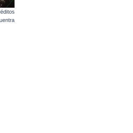
éditos
uentra