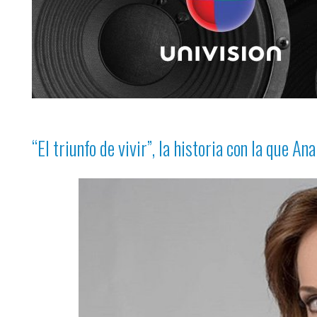
“El triunfo de vivir”
, la historia con la que An