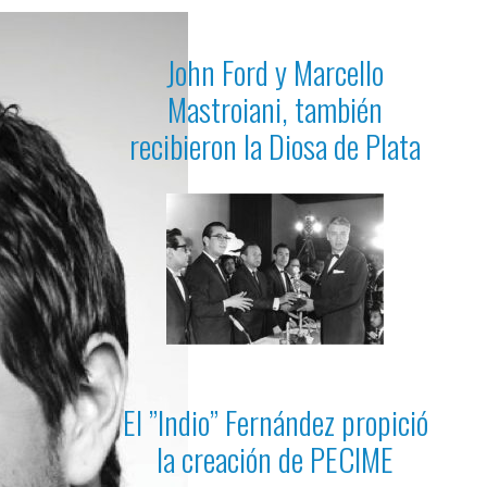
John Ford y Marcello
Mastroiani, también
recibieron la Diosa de Plata
El ”Indio” Fernández propició
la creación de PECIME